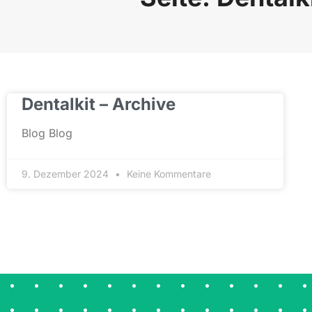
Erfahrung
miteinander
verbinden.
Wer
sich
über
Dentalkit – Archive
aktuelle
Trends
Blog Blog
im
digitalen
9. Dezember 2024
Keine Kommentare
Glücksspiel
informiert,
sollte
auf
seriöse
Quellen
und
transparente