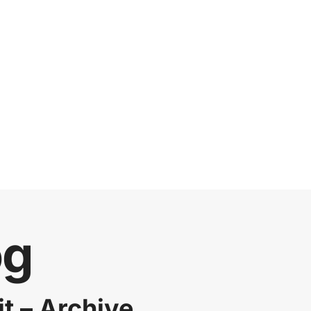
og
it – Archive