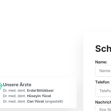
nen
ere Praxis bietet Ihnen
cher Betreuung. Ob
t Lachgas oder präzise
Sch
Name:
Telefon
Unsere Ärzte
Dr. med. dent.
Erdal Bölükbasi
Dr. med. dent.
Hüseyin Yücel
Dr. med. dent.
Can Yücel
(angestellt)
Nachrich