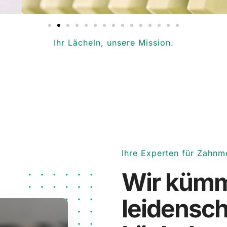
I
h
r
L
ä
c
h
e
l
n
,
u
n
s
e
r
e
M
i
s
s
i
o
n
.
Ihre Experten für Zahnm
Wir kümm
leidensch