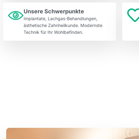
Erfahrung
miteinander
Unsere Schwerpunkte
verbinden.
Implantate, Lachgas-Behandlungen,
ästhetische Zahnheilkunde. Modernste
Wer
Technik für Ihr Wohlbefinden.
sich
über
aktuelle
Trends
im
digitalen
Glücksspiel
informiert,
sollte
auf
seriöse
Quellen
und
transparente