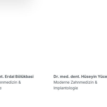
t. Erdal Bölükbasi
Dr. med. dent. Hüseyin Yüce
nmedizin &
Moderne Zahnmedizin &
e
Implantologie