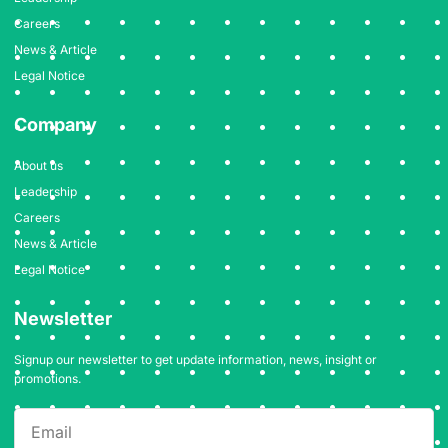
zu
aktuellen
Careers
Angeboten
News & Article
und
Legal Notice
Funktionen.
Expertenanalysen
Company
zeigen,
welche
About us
Plattformen
moderne
Leadership
Zahlungswege,
Careers
attraktive
News & Article
Bedingungen
Legal Notice
und
eine
Newsletter
benutzerfreundliche
Erfahrung
miteinander
Signup our newsletter to get update information, news, insight or
promotions.
verbinden.
Wer
sich